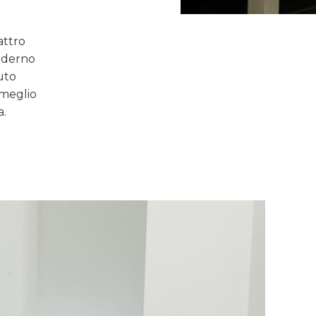
attro
moderno
uto
 meglio
a.