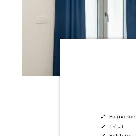
Bagno con 
TV sat
Bollitore