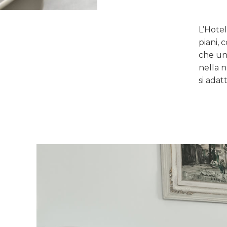
L’Hote
piani,
che uni
nella n
si adat