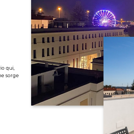
io qui,
he sorge