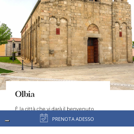
Olbia
È la città che vi darà il benvenuto
nella Gallura e sarà la vostra
PRENOTA ADESSO
apripista per un emozionante
viaggio nel Nord-Est della